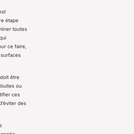
est
ère étape
miner toutes
qui
ur ce faire,
 surfaces
.
doit être
 bulles ou
ifier ces
d’éviter des
e