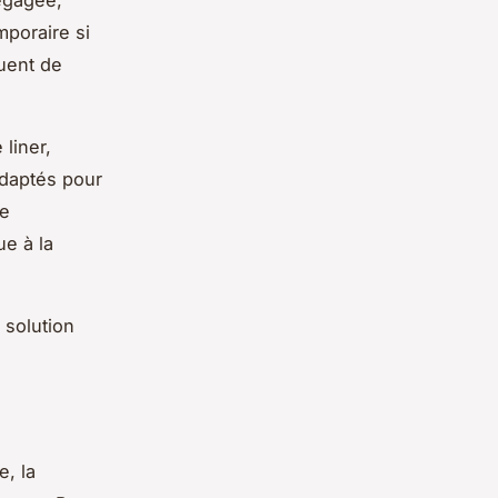
dégagée,
mporaire si
uent de
liner,
adaptés pour
te
ue à la
 solution
e, la