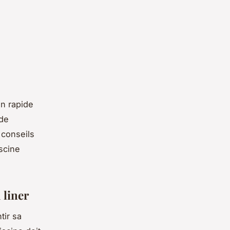
on rapide
 de
 conseils
scine
 liner
tir sa