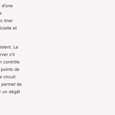
, d’une
x
c liner
cielle et
istent. La
ver s’il
n contrôle
 points de
 circuit
n permet de
r un dégât