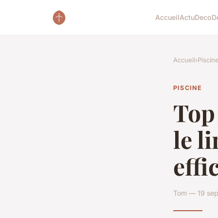
Accueil
Actu
Deco
D
Accueil
›
Piscin
PISCINE
Top 
le l
eff
Tom — 19 sep