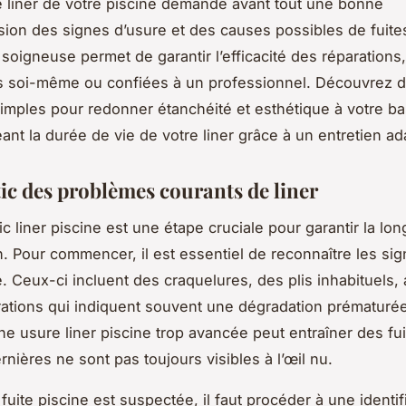
e liner de votre piscine demande avant tout une bonne
on des signes d’usure et des causes possibles de fuite
soigneuse permet de garantir l’efficacité des réparations,
es soi-même ou confiées à un professionnel. Découvrez 
mples pour redonner étanchéité et esthétique à votre bas
ant la durée de vie de votre liner grâce à un entretien ad
ic des problèmes courants de liner
c liner piscine est une étape cruciale pour garantir la lon
n. Pour commencer, il est essentiel de reconnaître les si
e. Ceux-ci incluent des craquelures, des plis inhabituels, 
ations qui indiquent souvent une dégradation prématuré
ne usure liner piscine trop avancée peut entraîner des fui
nières ne sont pas toujours visibles à l’œil nu.
uite piscine est suspectée, il faut procéder à une identif