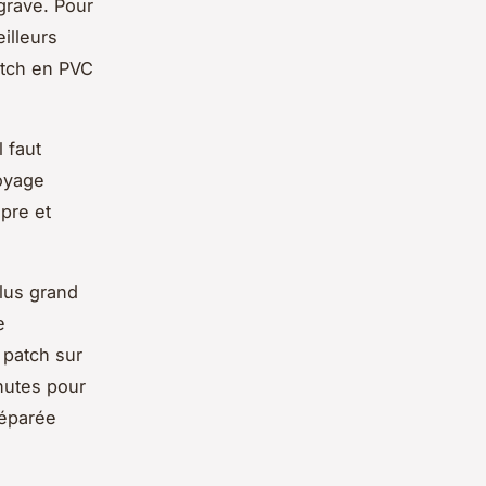
grave. Pour
illeurs
atch en PVC
l faut
toyage
opre et
lus grand
e
 patch sur
inutes pour
réparée