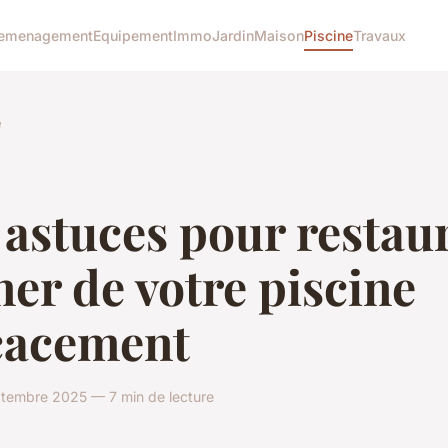
emenagement
Equipement
Immo
Jardin
Maison
Piscine
Travaux
e
astuces pour restau
iner de votre piscine
icacement
tembre 2025 — 7 min de lecture