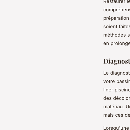
Restaurer l
compréhensi
préparation 
soient fait
méthodes si
en prolonge
Diagnost
Le diagnosti
votre bassi
liner piscin
des décolor
matériau. U
mais ces der
Lorsqu'une f