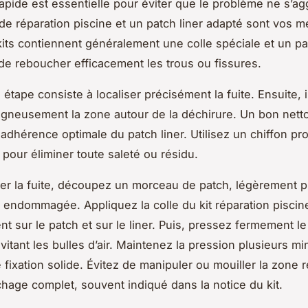
rapide est essentielle pour éviter que le problème ne s’ag
 de réparation piscine et un patch liner adapté sont vos me
 kits contiennent généralement une colle spéciale et un p
de reboucher efficacement les trous ou fissures.
étape consiste à localiser précisément la fuite. Ensuite, i
igneusement la zone autour de la déchirure. Un bon net
adhérence optimale du patch liner. Utilisez un chiffon pr
 pour éliminer toute saleté ou résidu.
er la fuite, découpez un morceau de patch, légèrement p
 endommagée. Appliquez la colle du kit réparation piscin
t sur le patch et sur le liner. Puis, pressez fermement le
évitant les bulles d’air. Maintenez la pression plusieurs m
e fixation solide. Évitez de manipuler ou mouiller la zone 
chage complet, souvent indiqué dans la notice du kit.