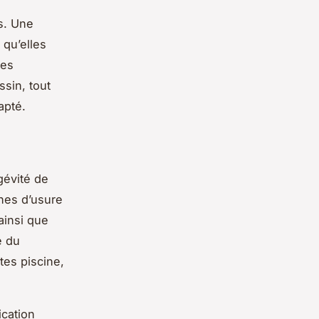
s. Une
 qu’elles
des
sin, tout
apté.
gévité de
gnes d’usure
ainsi que
e du
tes piscine,
ication