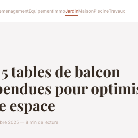
emenagement
Equipement
Immo
Jardin
Maison
Piscine
Travaux
5 tables de balcon
pendues pour optimi
e espace
bre 2025 — 8 min de lecture