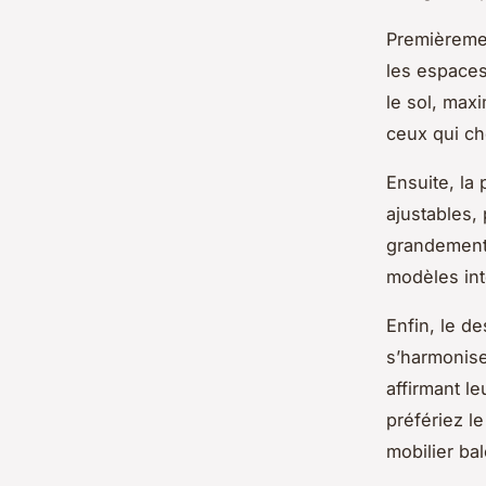
Premièremen
les espaces
le sol, maxi
ceux qui ch
Ensuite, la
ajustables,
grandement 
modèles int
Enfin, le d
s’harmonise
affirmant l
préfériez l
mobilier ba