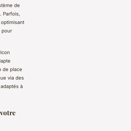
ystème de
. Parfois,
 optimisant
s pour
alcon
dapte
n de place
due via des
 adaptés à
 votre