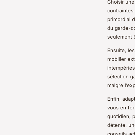
Choisir une
contraintes 
primordial 
du garde-co
seulement ê
Ensuite, les
mobilier ext
intempéries,
sélection g
malgré l’exp
Enfin, adapt
vous en fer
quotidien, p
détente, un
conseils ach