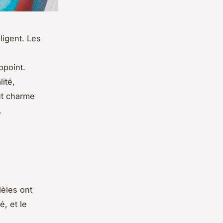
ligent. Les
ppoint.
ité,
ut charme
.
èles ont
é, et le