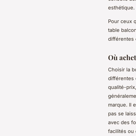
esthétique.
Pour ceux q
table balco
différentes 
Où achete
Choisir la 
différentes 
qualité-pri
généralement
marque. Il 
pas se lai
avec des fo
facilités ou