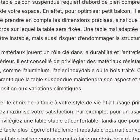
 table balcon suspendue requiert d’abord de bien compre
de votre espace. En effet, pour optimiser petit balcon, il 
de prendre en compte les dimensions précises, ainsi que l
rps sur lequel la table sera fixée. Une table mal adaptée
tre instable, mais aussi risquer d’endommager la structu
 matériaux jouent un rôle clé dans la durabilité et l’entret
érieur. Il est conseillé de privilégier des matériaux résist
 comme l’aluminium, l’acier inoxydable ou le bois traité. 
arantit que la table suspendue maintiendra son aspect et s
osition aux variations climatiques.
er le choix de la table à votre style de vie et à l’usage pr
ez maximise votre satisfaction. Par exemple, pour un us
rivilégiez une table stable et confortable, tandis que pou
e table plus légère et facilement rabattable pourrait conv
at table balcon vous aideront à faire un choix éclairé, fo