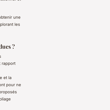
obtenir une
plorant les
dues ?
s
t rapport
e et la
ont pour ne
 proposés
pliage