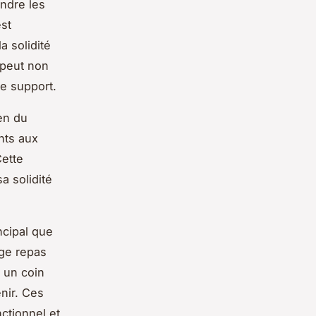
ndre les
est
a solidité
 peut non
re support.
ien du
ants aux
Cette
a solidité
incipal que
age repas
r un coin
enir. Ces
nctionnel et