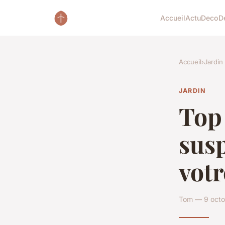
Accueil
Actu
Deco
D
Accueil
›
Jardin
JARDIN
Top 
sus
votr
Tom — 9 octo