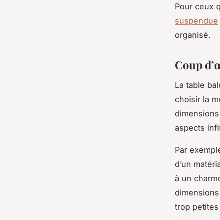
Pour ceux q
suspendue
organisé.
Coup d’œ
La table ba
choisir la m
dimensions 
aspects infl
Par exemple
d’un matéri
à un charme
dimensions 
trop petites