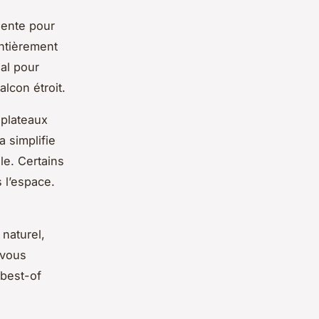
gente pour
entièrement
ial pour
lcon étroit.
 plateaux
a simplifie
le. Certains
 l’espace.
 naturel,
 vous
 best-of