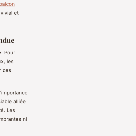
 balcon
ivial et
endue
e. Pour
ux, les
r ces
l’importance
iable alliée
té. Les
ombrantes ni