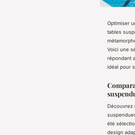
Optimiser u
tables suspe
métamorphos
Voici une sé
répondant a
idéal pour 
Comparati
suspendu
Découvrez n
suspendues,
été sélectio
design adap