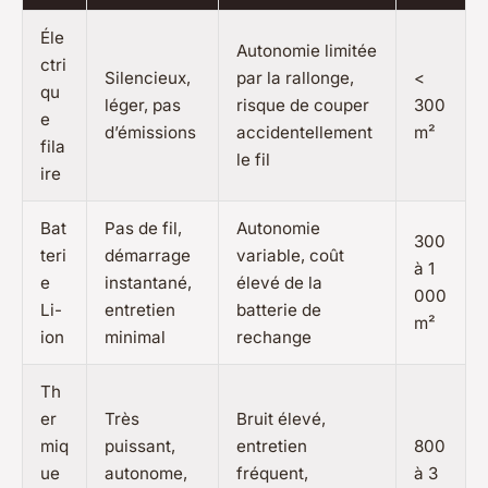
Éle
Autonomie limitée
ctri
Silencieux,
par la rallonge,
<
qu
léger, pas
risque de couper
300
e
d’émissions
accidentellement
m²
fila
le fil
ire
Bat
Pas de fil,
Autonomie
300
teri
démarrage
variable, coût
à 1
e
instantané,
élevé de la
000
Li-
entretien
batterie de
m²
ion
minimal
rechange
Th
er
Très
Bruit élevé,
miq
puissant,
entretien
800
ue
autonome,
fréquent,
à 3