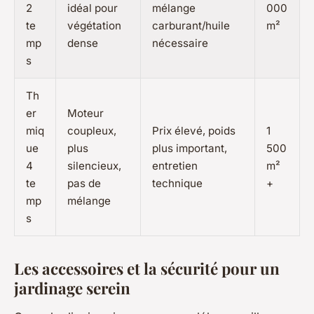
2
idéal pour
mélange
000
te
végétation
carburant/huile
m²
mp
dense
nécessaire
s
Th
er
Moteur
miq
coupleux,
Prix élevé, poids
1
ue
plus
plus important,
500
4
silencieux,
entretien
m²
te
pas de
technique
+
mp
mélange
s
Les accessoires et la sécurité pour un
jardinage serein