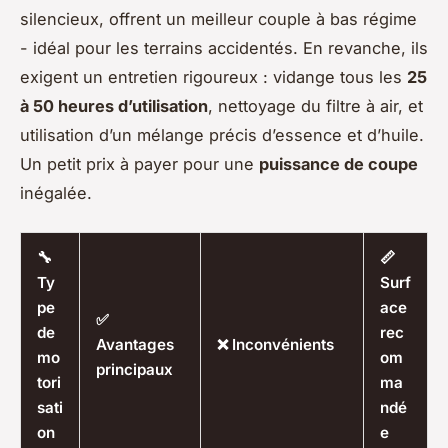
silencieux, offrent un meilleur couple à bas régime
- idéal pour les terrains accidentés. En revanche, ils
exigent un entretien rigoureux : vidange tous les
25
à 50 heures d’utilisation
, nettoyage du filtre à air, et
utilisation d’un mélange précis d’essence et d’huile.
Un petit prix à payer pour une
puissance de coupe
inégalée.
🔧
📏
Ty
Surf
pe
ace
✅
de
rec
Avantages
❌ Inconvénients
mo
om
principaux
tori
ma
sati
ndé
on
e