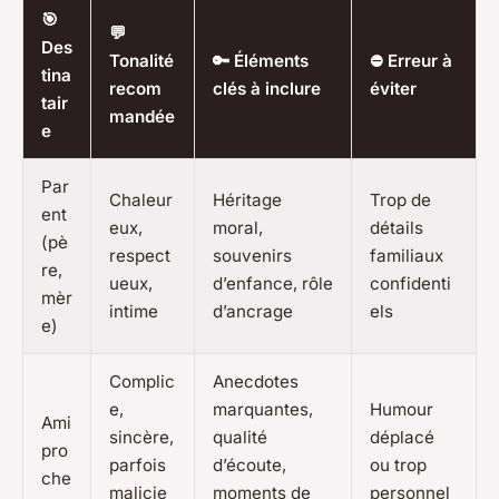
🎯
💬
Des
Tonalité
🔑 Éléments
⛔ Erreur à
tina
recom
clés à inclure
éviter
tair
mandée
e
Par
Chaleur
Héritage
Trop de
ent
eux,
moral,
détails
(pè
respect
souvenirs
familiaux
re,
ueux,
d’enfance, rôle
confidenti
mèr
intime
d’ancrage
els
e)
Complic
Anecdotes
e,
marquantes,
Humour
Ami
sincère,
qualité
déplacé
pro
parfois
d’écoute,
ou trop
che
malicie
moments de
personnel