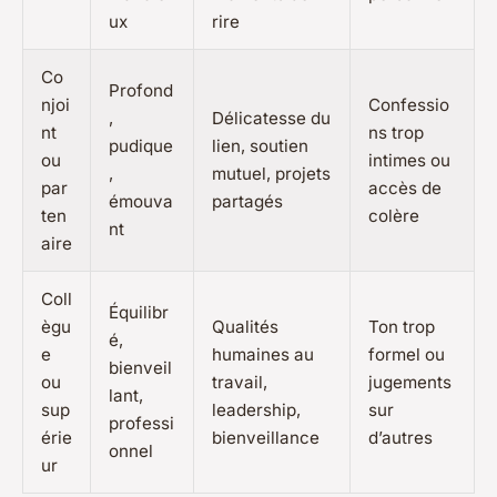
ux
rire
Co
Profond
njoi
Confessio
,
Délicatesse du
nt
ns trop
pudique
lien, soutien
ou
intimes ou
,
mutuel, projets
par
accès de
émouva
partagés
ten
colère
nt
aire
Coll
Équilibr
ègu
Qualités
Ton trop
é,
e
humaines au
formel ou
bienveil
ou
travail,
jugements
lant,
sup
leadership,
sur
professi
érie
bienveillance
d’autres
onnel
ur